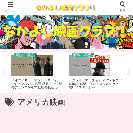
メニュー
検索
解説・感想
解説・感想
18)
『オフィサー・アンド・スパイ』
『クライ・マッチョ』(2021) ネタバ
『R
った
(2019) ネタバレ解説 感想｜19世紀
レ解説 感想｜良いノスタルジーと
｜エ
のフランスから21世紀の私たちへ
悪いノスタルジー
アメリカ映画