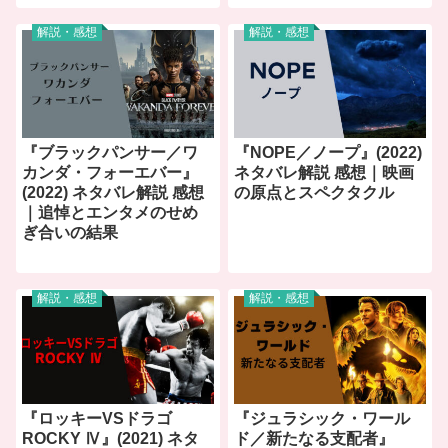
解説・感想
解説・感想
『ブラックパンサー／ワ
『NOPE／ノープ』(2022)
カンダ・フォーエバー』
ネタバレ解説 感想｜映画
(2022) ネタバレ解説 感想
の原点とスペクタクル
｜追悼とエンタメのせめ
ぎ合いの結果
解説・感想
解説・感想
『ロッキーVSドラゴ
『ジュラシック・ワール
ROCKY Ⅳ』(2021) ネタ
ド／新たなる支配者』