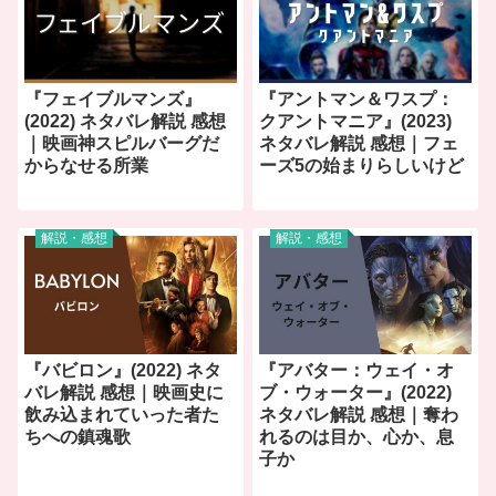
『フェイブルマンズ』
『アントマン＆ワスプ：
(2022) ネタバレ解説 感想
クアントマニア』(2023)
｜映画神スピルバーグだ
ネタバレ解説 感想｜フェ
からなせる所業
ーズ5の始まりらしいけど
解説・感想
解説・感想
『バビロン』(2022) ネタ
『アバター：ウェイ・オ
バレ解説 感想｜映画史に
ブ・ウォーター』(2022)
飲み込まれていった者た
ネタバレ解説 感想｜奪わ
ちへの鎮魂歌
れるのは目か、心か、息
子か