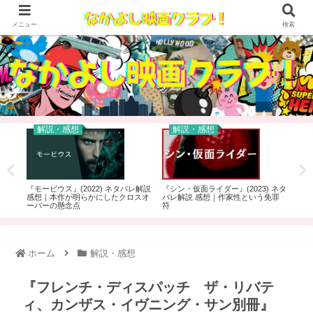
メニュー
検索
解説・感想
解説・感想
トマ
『モービウス』(2022) ネタバレ解説
『シン・仮面ライダー』(2023) ネタ
【ス
想｜
感想｜本作が明らかにしたクロスオ
バレ解説 感想｜作家性という免罪
画を
ーバーの懸念点
符
ホーム
解説・感想
『フレンチ・ディスパッチ ザ・リバテ
ィ、カンザス・イヴニング・サン別冊』